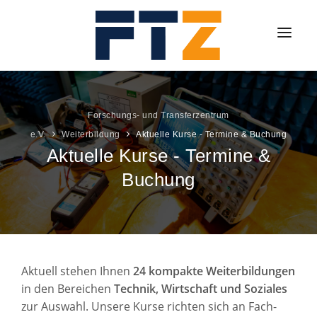
VEREIN
FORSCHUNG
Forschungs- und Transferzentrum
e.V.
Weiterbildung
Aktuelle Kurse - Termine & Buchung
TRANSFER
Aktuelle Kurse - Termine &
WEITERBILDUNG
Buchung
KONTAKT
Aktuell stehen Ihnen
24 kompakte Weiterbildungen
in den Bereichen
Technik, Wirtschaft und Soziales
zur Auswahl. Unsere Kurse richten sich an Fach-